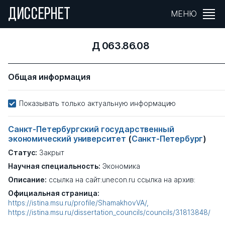
ДИССЕРНЕТ
МЕНЮ
Д 063.86.08
Общая информация
Показывать только актуальную информацию
Санкт-Петербургский государственный
экономический университет
(
Санкт-Петербург
)
Статус:
Закрыт
Научная специальность:
Экономика
Описание:
ссылка на сайт:unecon.ru ссылка на архив:
Официальная страница:
https://istina.msu.ru/profile/ShamakhovVA/
https://istina.msu.ru/dissertation_councils/councils/31813848/