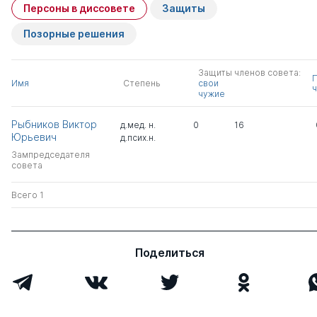
Персоны в диссовете
Защиты
Позорные решения
Защиты членов совета:
Имя
Степень
свои
ч
чужие
Рыбников Виктор
д.мед. н.
0
16
Юрьевич
д.псих.н.
Зампредседателя
совета
Всего 1
Поделиться