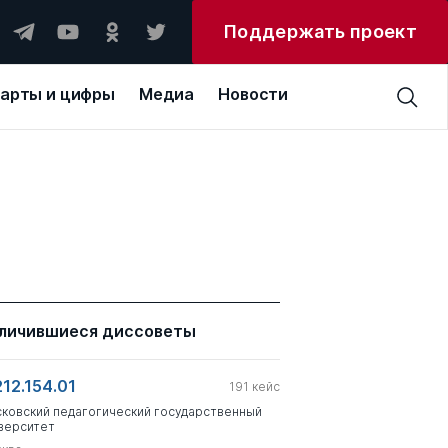
Поддержать проект
арты и цифры
Медиа
Новости
личившиеся диссоветы
212.154.01
191
кейс
ковский педагогический государственный
верситет