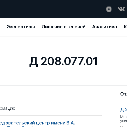
Экспертизы
Лишение степеней
Аналитика
К
Д 208.077.01
От
ормацию
Д 
Мос
уни
довательский центр имени В.А.