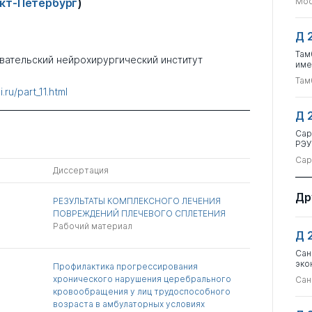
кт-Петербург
)
Мос
Д 
Там
вательский нейрохирургический институт
име
Там
.ru/part_11.html
Д 
Сар
РЭУ
Сар
Диссертация
Др
РЕЗУЛЬТАТЫ КОМПЛЕКСНОГО ЛЕЧЕНИЯ
ПОВРЕЖДЕНИЙ ПЛЕЧЕВОГО СПЛЕТЕНИЯ
Рабочий материал
Д 
Сан
эко
Профилактика прогрессирования
хронического нарушения церебрального
Сан
кровообращения у лиц трудоспособного
возраста в амбулаторных условиях