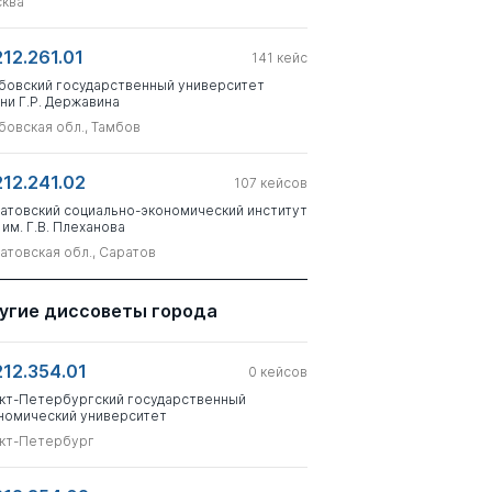
ква
212.261.01
141
кейс
бовский государственный университет
ни Г.Р. Державина
бовская обл., Тамбов
212.241.02
107
кейсов
атовский социально-экономический институт
 им. Г.В. Плеханова
атовская обл., Саратов
угие диссоветы города
212.354.01
0
кейсов
кт-Петербургский государственный
номический университет
кт-Петербург