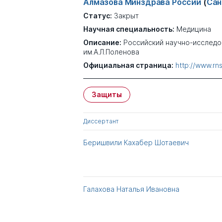
Алмазова Минздрава России
(
Сан
Статус:
Закрыт
Научная специальность:
Медицина
Описание:
Российский научно-исследо
им.А.Л.Поленова
Официальная страница:
http://www.rnsi
Защиты
Диссертант
Беришвили Кахабер Шотаевич
Галахова Наталья Ивановна