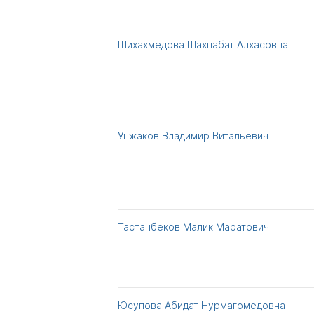
Шихахмедова Шахнабат Алхасовна
Унжаков Владимир Витальевич
Тастанбеков Малик Маратович
Юсупова Абидат Нурмагомедовна