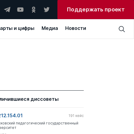
Поддержать проект
арты и цифры
Медиа
Новости
личившиеся диссоветы
212.154.01
191
кейс
ковский педагогический государственный
верситет