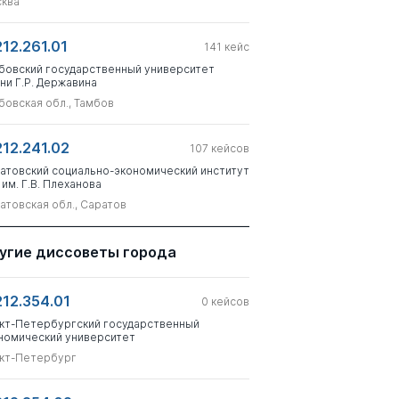
ква
212.261.01
141
кейс
бовский государственный университет
ни Г.Р. Державина
бовская обл., Тамбов
212.241.02
107
кейсов
атовский социально-экономический институт
 им. Г.В. Плеханова
атовская обл., Саратов
угие диссоветы города
212.354.01
0
кейсов
кт-Петербургский государственный
номический университет
кт-Петербург