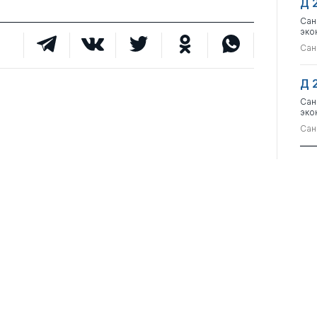
Д 
Сан
эко
Сан
Д 
Сан
эко
Сан