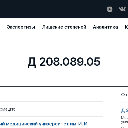
Экспертизы
Лишение степеней
Аналитика
К
Д 208.089.05
От
ормацию
Д 
Мос
уни
й медицинский университет им. И. И.