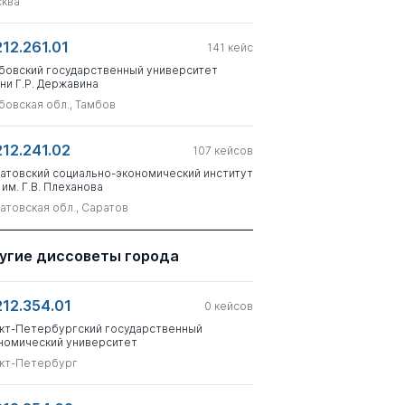
ква
212.261.01
141
кейс
бовский государственный университет
ни Г.Р. Державина
бовская обл., Тамбов
212.241.02
107
кейсов
атовский социально-экономический институт
 им. Г.В. Плеханова
атовская обл., Саратов
угие диссоветы города
212.354.01
0
кейсов
кт-Петербургский государственный
номический университет
кт-Петербург