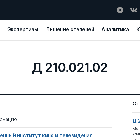
Экспертизы
Лишение степеней
Аналитика
К
Д 210.021.02
От
ормацию
Д 
Мос
уни
енный институт кино и телевидения