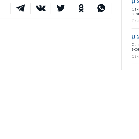
Д 
Сан
эко
Сан
Д 
Сан
эко
Сан