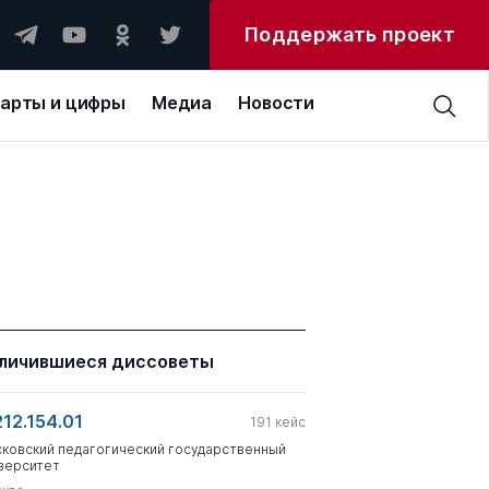
Поддержать проект
арты и цифры
Медиа
Новости
личившиеся диссоветы
212.154.01
191
кейс
ковский педагогический государственный
верситет