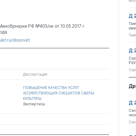
Мос
Д 
Там
инобрнауки РФ №405/нк от 10.05.2017 г.
име
ода.
Там
kit.ru/dissovet
Д 
Сар
РЭУ
Сар
Диссертация
Др
ПОВЫШЕНИЕ КАЧЕСТВА УСЛУГ
ХОЗЯЙСТВУЮЩИХ СУБЪЕКТОВ СФЕРЫ
КУЛЬТУРЫ
Д 
Экспертиза
Сан
эко
Сан