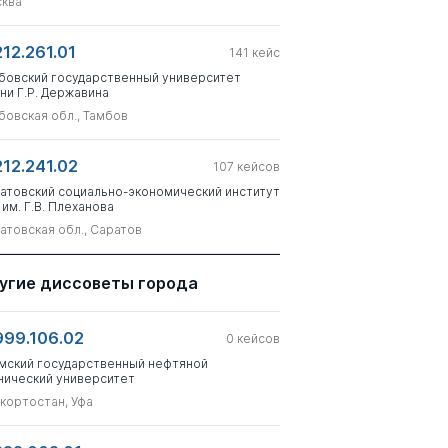
ква
212.261.01
141
кейс
бовский государственный университет
ни Г.Р. Державина
бовская обл., Тамбов
212.241.02
107
кейсов
атовский социально-экономический институт
 им. Г.В. Плеханова
атовская обл., Саратов
угие диссоветы города
999.106.02
0
кейсов
мский государственный нефтяной
нический университет
кортостан, Уфа