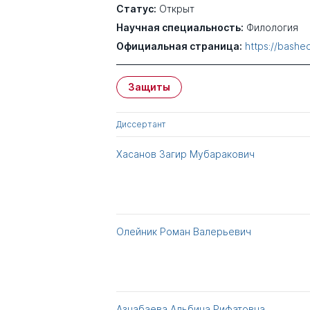
Статус:
Открыт
Научная специальность:
Филология
Официальная страница:
https://bashe
Защиты
Диссертант
Хасанов Загир Мубаракович
Олейник Роман Валерьевич
Азнабаева Альбина Рифатовна