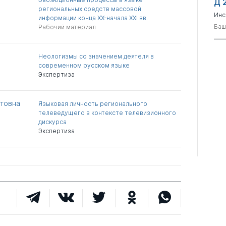
Д 
региональных средств массовой
Инс
информации конца XX-начала XXI вв.
Баш
Рабочий материал
Неологизмы со значением деятеля в
современном русском языке
Экспертиза
итовна
Языковая личность регионального
телеведущего в контексте телевизионного
дискурса
Экспертиза