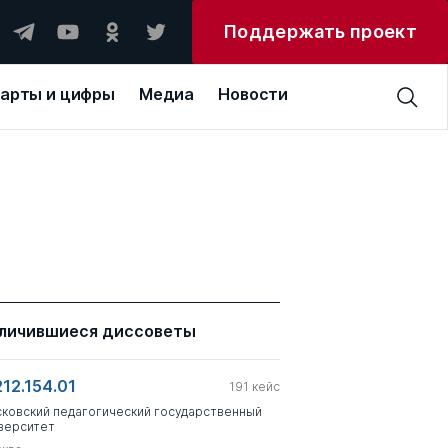
Поддержать проект
арты и цифры
Медиа
Новости
личившиеся диссоветы
212.154.01
191
кейс
ковский педагогический государственный
верситет