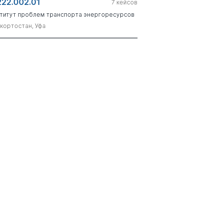
222.002.01
7
кейсов
титут проблем транспорта энергоресурсов
кортостан, Уфа