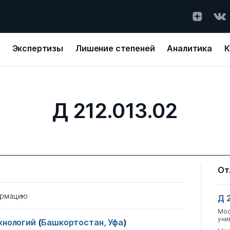
Экспертизы
Лишение степеней
Аналитика
К
Д 212.013.02
От
ормацию
Д 
Мос
уни
ехнологий
(
Башкортостан, Уфа
)