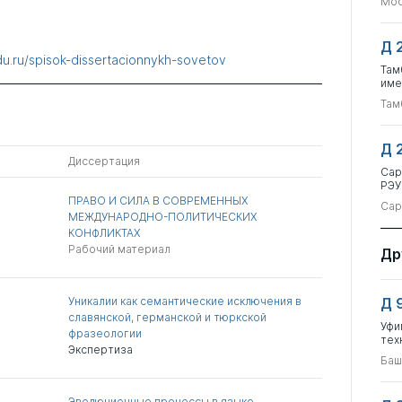
Мос
Д 
du.ru/spisok-dissertacionnykh-sovetov
Там
име
Там
Д 
Диссертация
Сар
РЭУ
ПРАВО И СИЛА В СОВРЕМЕННЫХ
Сар
МЕЖДУНАРОДНО-ПОЛИТИЧЕСКИХ
КОНФЛИКТАХ
Рабочий материал
Др
Уникалии как семантические исключения в
Д 
славянской, германской и тюркской
Уфи
фразеологии
тех
Экспертиза
Баш
Эволюционные процессы в языке