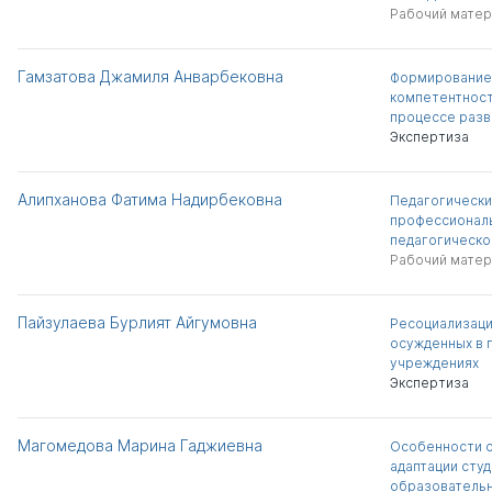
Рабочий матер
Гамзатова Джамиля Анварбековна
Формирование
компетентност
процессе разв
Экспертиза
Алипханова Фатима Надирбековна
Педагогически
профессиональ
педагогическо
Рабочий матер
Пайзулаева Бурлият Айгумовна
Ресоциализац
осужденных в 
учреждениях
Экспертиза
Магомедова Марина Гаджиевна
Особенности 
адаптации студ
образователь