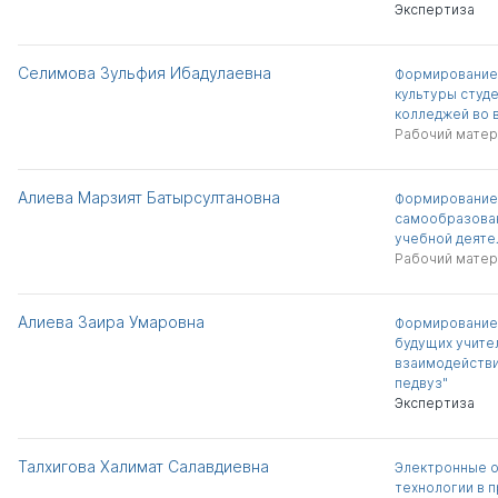
Экспертиза
Селимова Зульфия Ибадулаевна
Формирование
культуры студ
колледжей во 
Рабочий матер
Алиева Марзият Батырсултановна
Формирование
самообразован
учебной деяте
Рабочий матер
Алиева Заира Умаровна
Формирование
будущих учите
взаимодействи
педвуз"
Экспертиза
Талхигова Халимат Салавдиевна
Электронные 
технологии в 