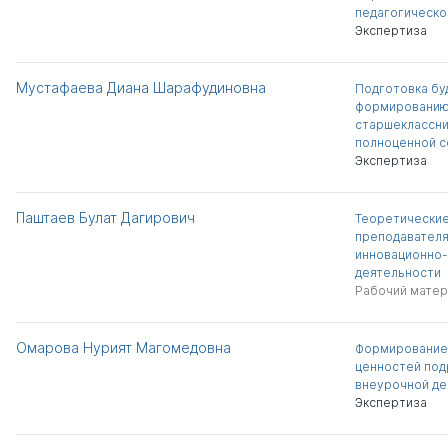
педагогическо
Экспертиза
Мустафаева Диана Шарафудиновна
Подготовка бу
формированию
старшеклассни
полноценной с
Экспертиза
Паштаев Булат Дагирович
Теоретические
преподавателя
инновационно
деятельности
Рабочий матер
Омарова Нурият Магомедовна
Формирование
ценностей под
внеурочной де
Экспертиза