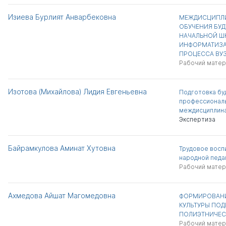
Изиева Бурлият Анварбековна
МЕЖДИСЦИПЛИ
ОБУЧЕНИЯ БУД
НАЧАЛЬНОЙ Ш
ИНФОРМАТИЗА
ПРОЦЕССА ВУ
Рабочий матер
Изотова (Михайлова) Лидия Евгеньевна
Подготовка бу
профессиональ
междисциплина
Экспертиза
Байрамкулова Аминат Хутовна
Трудовое восп
народной педа
Рабочий матер
Ахмедова Айшат Магомедовна
ФОРМИРОВАНИ
КУЛЬТУРЫ ПОД
ПОЛИЭТНИЧЕС
Рабочий матер