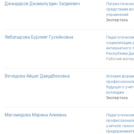
Джандаров Джамалутдин Загдиевич
Патриотическо
средствами во
упражнений
Экспертиза
Явбатырова Бурлият Гусейновна
Педагогически
социализации 
интернатного т
Республики Да
Рабочий матер
Вечедова Айшат Давудбековна
Условия форм
профессионал
будущего учит
колледже
Экспертиза
Магомедова Марина Алиевна
Педагогически
профессиональ
учителя технол
предпринимат