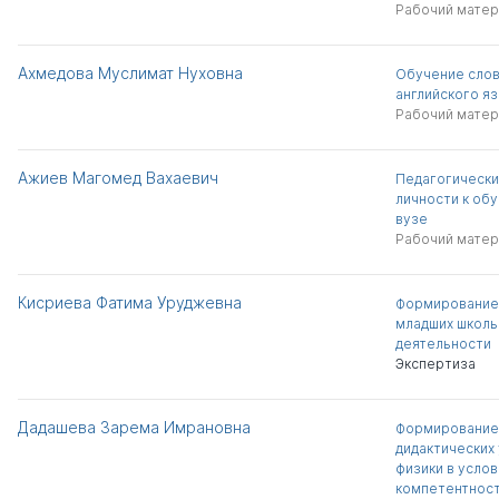
Рабочий матер
Ахмедова Муслимат Нуховна
Обучение сло
английского яз
Рабочий матер
Ажиев Магомед Вахаевич
Педагогически
личности к об
вузе
Рабочий матер
Кисриева Фатима Уруджевна
Формирование
младших школь
деятельности
Экспертиза
Дадашева Зарема Имрановна
Формирование
дидактических
физики в усло
компетентност