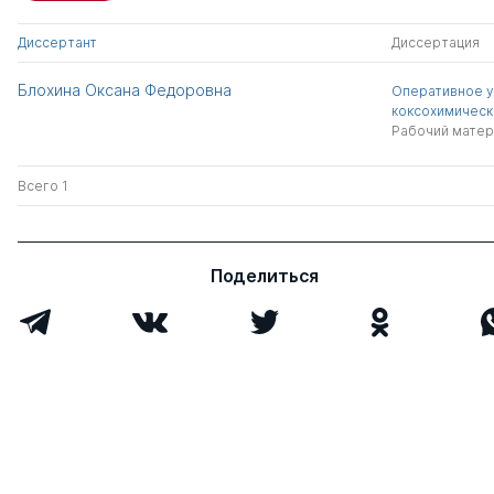
Диссертант
Диссертация
Блохина Оксана Федоровна
Оперативное 
коксохимическ
Рабочий матер
Всего 1
Поделиться