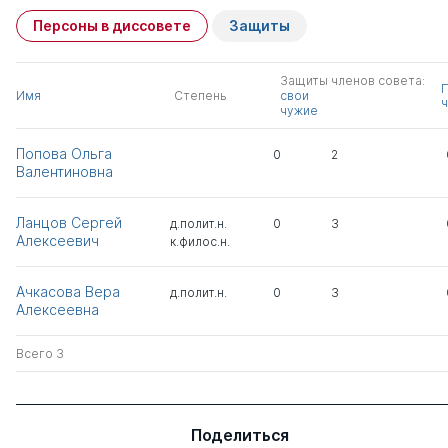
Персоны в диссовете
Защиты
Защиты членов совета:
Имя
Степень
свои
ч
чужие
Попова Ольга
0
2
Валентиновна
Ланцов Сергей
д.полит.н.
0
3
Алексеевич
к.филос.н.
Ачкасова Вера
д.полит.н.
0
3
Алексеевна
Всего 3
Поделиться