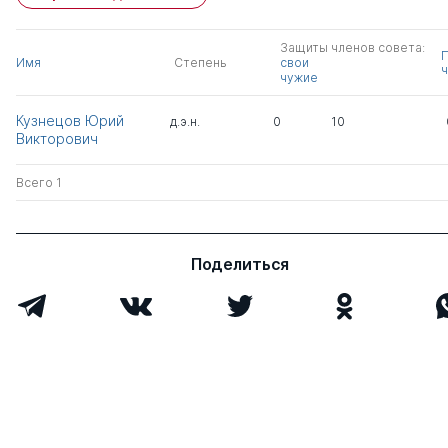
Защиты членов совета:
Имя
Степень
свои
ч
чужие
Кузнецов Юрий
д.э.н.
0
10
Викторович
Всего 1
Поделиться