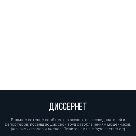
ДИССЕРНЕТ
Вольное сетевое сообщество экспертов, исследователей и
репортеров, посвящающих свой труд разоблачениям мошенников,
фальсификаторов и лжецов. Пишите нам на
info@dissernet.org.