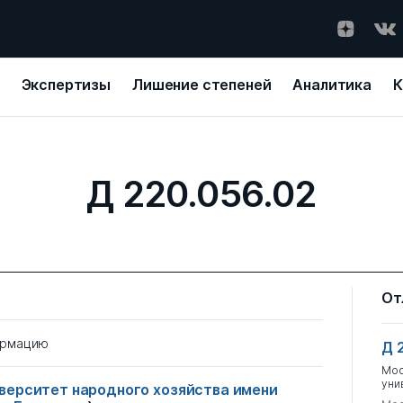
Экспертизы
Лишение степеней
Аналитика
К
Д 220.056.02
От
ормацию
Д 
Мос
уни
верситет народного хозяйства имени