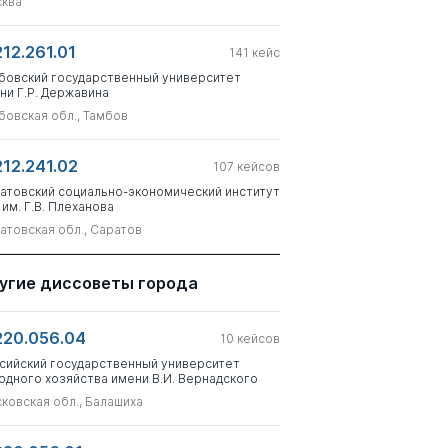
ква
212.261.01
141
кейс
бовский государственный университет
ни Г.Р. Державина
бовская обл., Тамбов
212.241.02
107
кейсов
атовский социально-экономический институт
 им. Г.В. Плеханова
атовская обл., Саратов
угие диссоветы города
220.056.04
10
кейсов
сийский государственный университет
одного хозяйства имени В.И. Вернадского
ковская обл., Балашиха