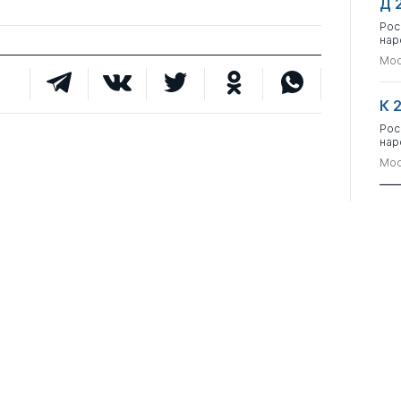
Д 
Рос
нар
Мос
К 
Рос
нар
Мос