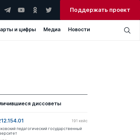
Поддержать проект
арты и цифры
Медиа
Новости
личившиеся диссоветы
212.154.01
191
кейс
ковский педагогический государственный
верситет