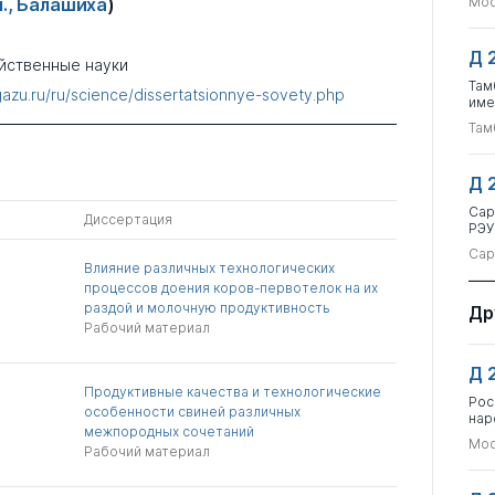
., Балашиха
)
Мос
Д 
йственные науки
Там
gazu.ru/ru/science/dissertatsionnye-sovety.php
име
Там
Д 
Сар
Диссертация
РЭУ
Сар
Влияние различных технологических
процессов доения коров-первотелок на их
раздой и молочную продуктивность
Др
Рабочий материал
Д 
Продуктивные качества и технологические
Рос
особенности свиней различных
нар
межпородных сочетаний
Мос
Рабочий материал