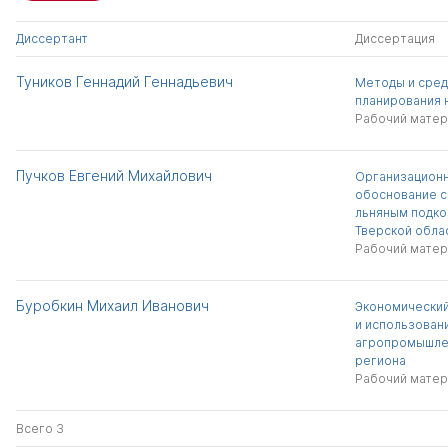
Диссертант
Диссертация
Туников Геннадий Геннадьевич
Методы и сред
планирования 
Рабочий матер
Пучков Евгений Михайлович
Организацион
обоснование с
льняным подко
Тверской обла
Рабочий матер
Буробкин Михаил Иванович
Экономически
и использован
агропромышле
региона
Рабочий матер
Всего 3