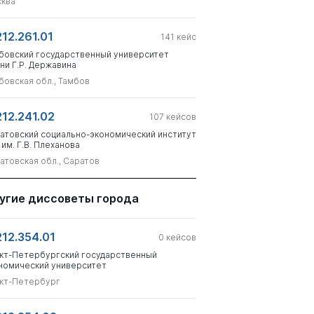
ква
212.261.01
141
кейс
бовский государственный университет
ни Г.Р. Державина
бовская обл., Тамбов
212.241.02
107
кейсов
атовский социально-экономический институт
 им. Г.В. Плеханова
атовская обл., Саратов
угие диссоветы города
212.354.01
0
кейсов
кт-Петербургский государственный
номический университет
кт-Петербург