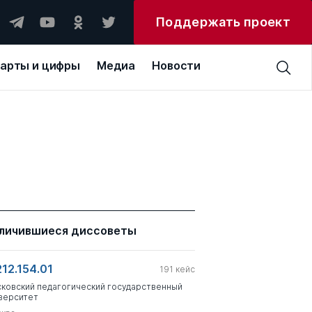
Поддержать проект
арты и цифры
Медиа
Новости
личившиеся диссоветы
212.154.01
191
кейс
ковский педагогический государственный
верситет