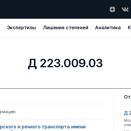
Экспертизы
Лишение степеней
Аналитика
К
Д 223.009.03
От
ормацию
Д 
Мос
уни
рского и речного транспорта имени