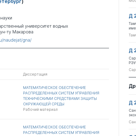
етербург
)
Мос
Д 
 науки
Там
арственный университет водных
име
 ун-ту Макарова
Там
ru/naudejat/gna/
Д 
Сар
РЭУ
Сар
Диссертация
Др
МАТЕМАТИЧЕСКОЕ ОБЕСПЕЧЕНИЕ
РАСПРЕДЕЛЕННЫХ СИСТЕМ УПРАВЛЕНИЯ
ТЕХНИЧЕСКИМИ СРЕДСТВАМИ ЗАЩИТЫ
Д 
ОКРУЖАЮЩЕЙ СРЕДЫ
Рабочий материал
Сан
эко
Сан
МАТЕМАТИЧЕСКОЕ ОБЕСПЕЧЕНИЕ
РАСПРЕДЕЛЕННЫХ СИСТЕМ УПРАВЛЕНИЯ