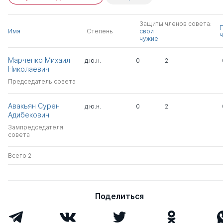
Защиты членов совета:
Имя
Степень
свои
ч
чужие
Марченко Михаил
д.ю.н.
0
2
Николаевич
Председатель совета
Авакьян Сурен
д.ю.н.
0
2
Адибекович
Зампредседателя
совета
Всего 2
Поделиться