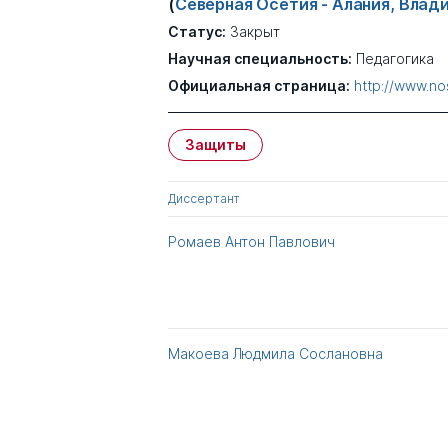
(
Северная Осетия - Алания, Влад
Статус:
Закрыт
Научная специальность:
Педагогика
Официальная страница:
http://www.no
Защиты
Диссертант
Ромаев Антон Павлович
Макоева Людмила Сослановна