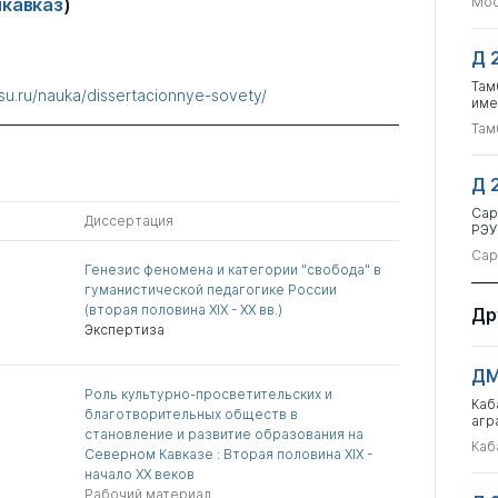
икавказ
)
Мос
Д 
Там
su.ru/nauka/dissertacionnye-sovety/
име
Там
Д 
Сар
Диссертация
РЭУ
Сар
Генезис феномена и категории "свобода" в
гуманистической педагогике России
(вторая половина XIX - XX вв.)
Др
Экспертиза
ДМ
Роль культурно-просветительских и
Каб
благотворительных обществ в
агр
становление и развитие образования на
Каб
Северном Кавказе : Вторая половина XIX -
начало XX веков
Рабочий материал