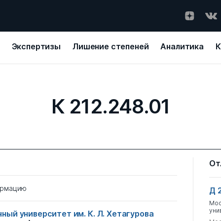
Экспертизы
Лишение степеней
Аналитика
К
К 212.248.01
От
ормацию
Д 
Мос
уни
ый университет им. К. Л. Хетагурова