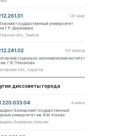
ква
212.261.01
141
кейс
бовский государственный университет
ни Г.Р. Державина
бовская обл., Тамбов
212.241.02
107
кейсов
атовский социально-экономический институт
 им. Г.В. Плеханова
атовская обл., Саратов
угие диссоветы города
 220.033.04
4
кейса
ардино-Балкарский государственный
арный университет им. В.М. Кокова
ардино-Балкария, Нальчик