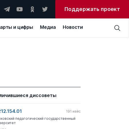
Поддержать проект
арты и цифры
Медиа
Новости
личившиеся диссоветы
212.154.01
191
кейс
ковский педагогический государственный
верситет