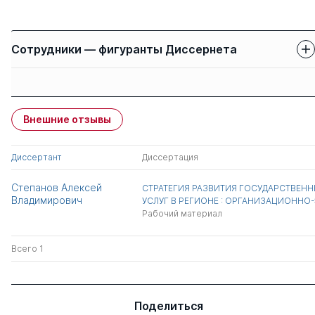
Сотрудники — фигуранты Диссернета
Защиты сотрудников
Имя
Степень
свои
чужие
Внешние отзывы
Чернышев Андрей
д.э.н.
0
2
Валентинович
Диссертант
Диссертация
Семенов Николай
д.э.н.
1
6
Степанов Алексей
СТРАТЕГИЯ РАЗВИТИЯ ГОСУДАРСТВЕН
Николаевич
Владимирович
УСЛУГ В РЕГИОНЕ : ОРГАНИЗАЦИОННО
Рабочий материал
Всего 2
Всего 1
Поделиться