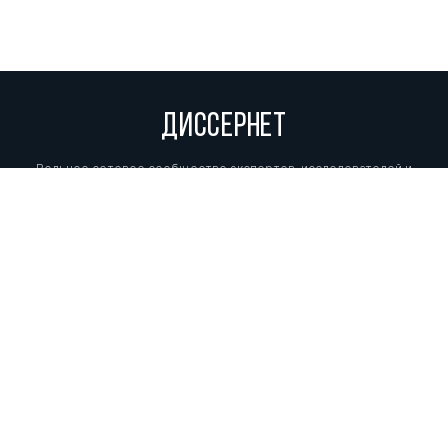
ДИССЕРНЕТ
Вольное сетевое сообщество экспертов, исследователей и
репортеров, посвящающих свой труд разоблачениям мошенников,
фальсификаторов и лжецов. Пишите нам на
info@dissernet.org.
Поддержать проект
МЫ В СОЦСЕТЯХ
© Вольное сетевое сообщество
«Диссернет». 2013—2026