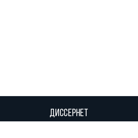
ДИССЕРНЕТ
Вольное сетевое сообщество экспертов, исследователей и
репортеров, посвящающих свой труд разоблачениям мошенников,
фальсификаторов и лжецов. Пишите нам на
info@dissernet.org.