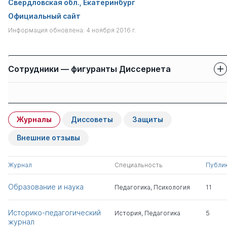
Свердловская обл., Екатеринбург
Официальный сайт
Информация обновлена: 4 ноября 2016 г.
Сотрудники — фигуранты Диссернета
Защиты сотрудников
Имя
Степень
свои
чужие
Журналы
Диссоветы
Защиты
Чапаев Николай
д.пед.н.
0
1
Кузьмич
Внешние отзывы
Уфимцева Надежда
к.пед.н.
1
0
Журнал
Специальность
Публи
Федоровна
Образование и наука
Педагогика
,
Психология
11
Старикова Людмила
к.пед.н.
0
2
Дмитриевна
Историко-педагогический
История
,
Педагогика
5
журнал