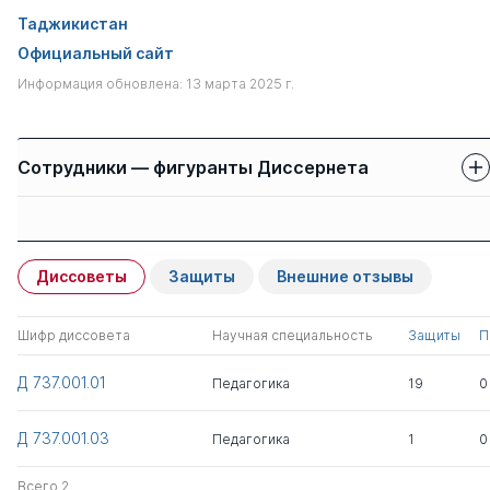
Таджикистан
Официальный сайт
Информация обновлена: 13 марта 2025 г.
Сотрудники — фигуранты Диссернета
Защиты сотрудников
Имя
Степень
свои
чужие
Диссоветы
Защиты
Внешние отзывы
Муминов Фируз
к.пед.н.
1
0
Усмонович
Шифр диссовета
Научная специальность
Защиты
П
Нугмонов Мансур
д.пед.н.
0
4
Д 737.001.01
Педагогика
19
0
Азизов Шоазиз
к.э.н.
1
0
Д 737.001.03
Педагогика
1
0
Самиевич
Всего 2