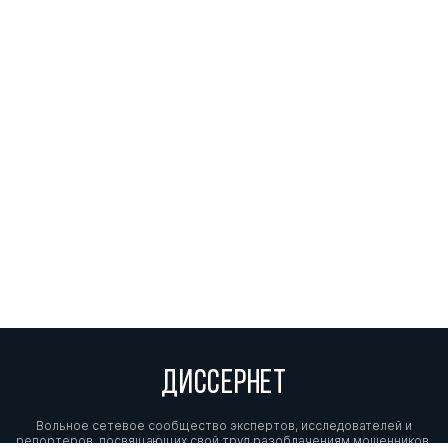
ДИССЕРНЕТ
Вольное сетевое сообщество экспертов, исследователей и
репортеров, посвящающих свой труд разоблачениям мошенников,