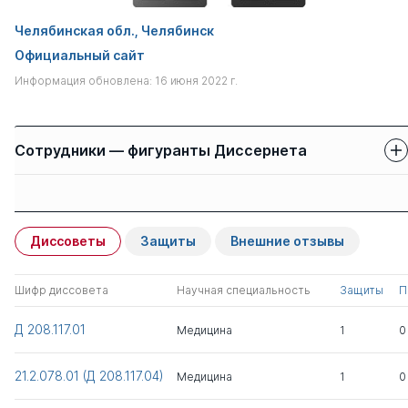
Челябинская обл., Челябинск
Официальный сайт
Информация обновлена: 16 июня 2022 г.
Сотрудники — фигуранты Диссернета
Защиты сотрудников
Имя
Степень
свои
чужие
Диссоветы
Защиты
Внешние отзывы
Буторин Геннадий
д.псих.н.
0
0
Геннадьевич
Шифр диссовета
Научная специальность
Защиты
П
Всего 1
Д 208.117.01
Медицина
1
0
21.2.078.01 (Д 208.117.04)
Медицина
1
0