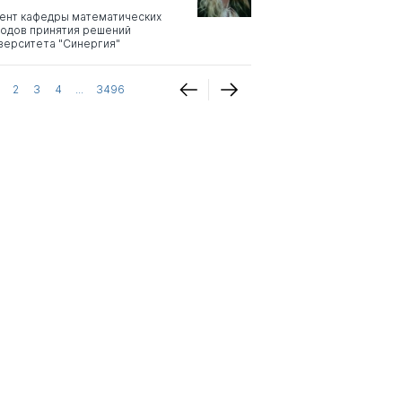
ент кафедры математических
одов принятия решений
верситета "Синергия"
2
3
4
...
3496