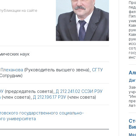
Про
пед
публикации на сайте
фил
Пят
уни
Кав
рук
Кав
рук
исс
сот
гос
мических наук
инс
 Плеханова
(Руководитель высшего звена),
СГТУ
Ал
(Сотрудник)
Даг
Зав
ЭУ
(председатель совета),
Д 212.241.02
ССЭИ РЭУ
учр
"Ин
а
(член совета),
Д 212.196.17
РЭУ
(член совета)
пре
Авт
товского государственного социально-
го университета
Ст
Ви
Мос