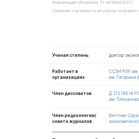
Информация обновлена: 31 октября 2022 г.
Сведения о должности актуальны на момент 
Ученая степень
доктор эконо
Работает в
ССЭИ РЭУ им.
организациях
им. Гагарина
Член диссоветов
Д 212.196.14
Р
им. Плеханов
Член редколлегии/
Вестник Сара
совета журналов
экономическо