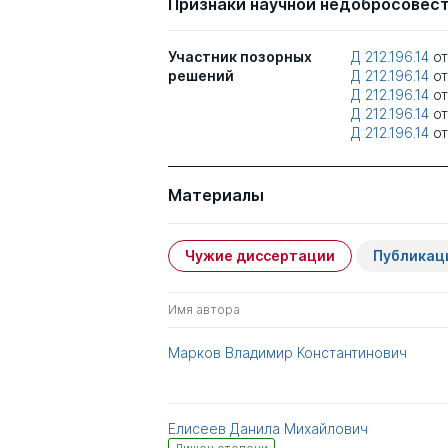
Признаки научной недобросовес
Участник позорных
Д 212.196.14
о
решений
Д 212.196.14
о
Д 212.196.14
о
Д 212.196.14
о
Д 212.196.14
о
Материалы
Чужие диссертации
Публикац
Имя автора
Марков Владимир Константинович
Елисеев Данила Михайлович