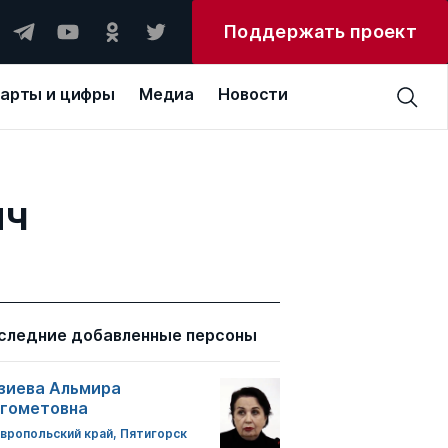
Поддержать проект
арты и цифры
Медиа
Новости
ич
следние добавленные персоны
зиева Альмира
гометовна
вропольский край, Пятигорск