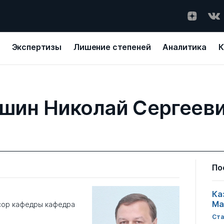
Экспертизы
Лишение степеней
Аналитика
К
шин Николай Сергеев
По
Ка
Ма
сор кафедры кафедра
Ста