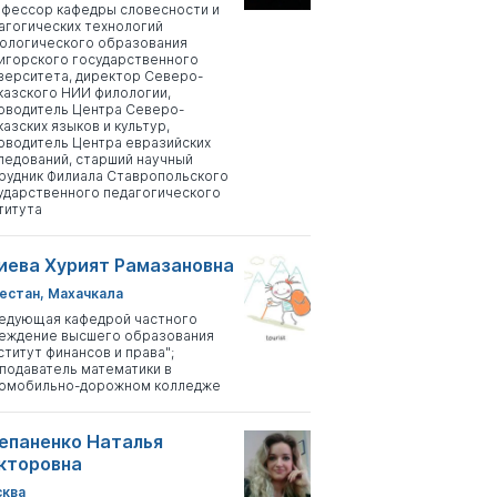
фессор кафедры словесности и
агогических технологий
ологического образования
игорского государственного
верситета, директор Северо-
казского НИИ филологии,
оводитель Центра Северо-
казских языков и культур,
оводитель Центра евразийских
ледований, старший научный
рудник Филиала Ставропольского
ударственного педагогического
титута
иева Хурият Рамазановна
естан, Махачкала
едующая кафедрой частного
еждение высшего образования
ститут финансов и права";
подаватель математики в
омобильно-дорожном колледже
епаненко Наталья
кторовна
ква