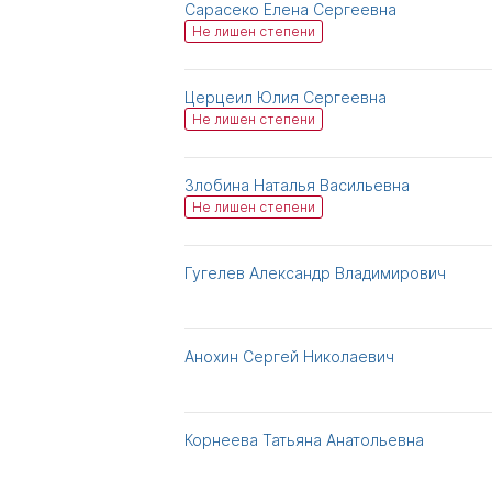
Сарасеко Елена Сергеевна
Не лишен степени
Церцеил Юлия Сергеевна
Не лишен степени
Злобина Наталья Васильевна
Не лишен степени
Гугелев Александр Владимирович
Анохин Сергей Николаевич
Корнеева Татьяна Анатольевна