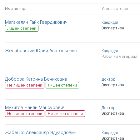
Имя автора
Ученая степень
Магакелян Гайк Гвардикович
Кандидат
Экспертиза
Лишен степени
Желябовский Юрий Анатольевич
Кандидат
Рабочий материал
Доброва Катрина Бениковна
Доктор
Экспертиза
Не лишен степени
Лишен степени
Мухитов Наиль Мансурович
Доктор
Экспертиза
Не лишен степени
Не лишен степени
Жабенко Александр Эдуардович
Кандидат
Экспертиза