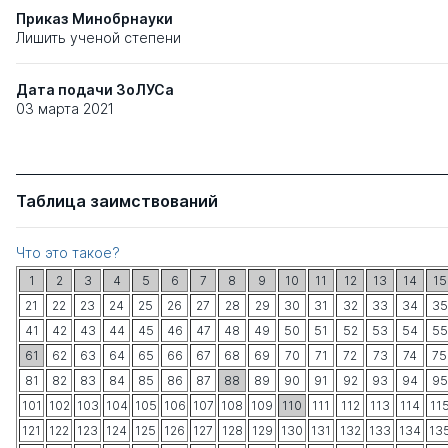
Приказ Минобрнауки
Лишить ученой степени
Дата подачи ЗоЛУСа
03 марта 2021
Таблица заимствований
Что это такое?
1
2
3
4
5
6
7
8
9
10
11
12
13
14
15
21
22
23
24
25
26
27
28
29
30
31
32
33
34
35
41
42
43
44
45
46
47
48
49
50
51
52
53
54
55
61
62
63
64
65
66
67
68
69
70
71
72
73
74
75
81
82
83
84
85
86
87
88
89
90
91
92
93
94
95
101
102
103
104
105
106
107
108
109
110
111
112
113
114
11
121
122
123
124
125
126
127
128
129
130
131
132
133
134
13