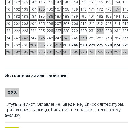
141
142
143
144
145
146
147
148
149
150
151
152
153
154
15
161
162
163
164
165
166
167
168
169
170
171
172
173
174
17
181
182
183
184
185
186
187
188
189
190
191
192
193
194
19
201
202
203
204
205
206
207
208
209
210
211
212
213
214
21
221
222
223
224
225
226
227
228
229
230
231
232
233
234
23
241
242
243
244
245
246
247
248
249
250
251
252
253
254
25
261
262
263
264
265
266
267
268
269
270
271
272
273
274
27
281
282
283
284
285
286
287
288
289
290
291
292
293
294
29
Источники заимствования
XXX
Титульный лист, Оглавление, Введение, Список литературы,
Приложения, Таблицы, Рисунки - не подлежат текстовому
анализу