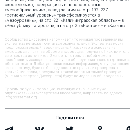
окостеневают, превращаясь в неповоротливые
«мезообразования», вслед за этим на стр. 192, 237
«региональный уровень» трансформируется в
«мезоуровень», на стр. 221 «Калининградская область» – в
«Республику Татарстан», а на стр. 35 «Ростов» – в «Казань».
Сообщество Диссернет напоминает, что никакая проведенная им
экспертиза не может считаться окончательной. Экспертиза носит
предположительный (вероятностный) характер и основана на
имеющемся в наличии объеме информации, полученной исключитель
из открытых источников. Эксперты готовы в любой момент
возобновить исследования в случае обнаружения вновь открывшихс
обстоятельств. Любая дополнительная информация, могущая повлия
на экспертизу, будет с благодарностью принята и проверена в
кратчайшие сроки, а результаты такой дополнительной проверки
(мнения экспертов Диссернета) будут немедленно обнародованы.
Просим любую информацию, имеющую отношение к уже
опубликованным экспертизам Диссернета, направлять по адресу
info@dissernet.org
Поделиться