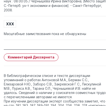
наук : 08.00.05 / Чернышева Ирина Викторовна; [Место защит
С.-Петерб. ун-т экономики и финансов]. - Санкт-Петербург,
2008.
XXX
Масштабные заимствования пока не обнаружены
Комментарий Диссернета
В библиографическом списке и тексте диссертации
упоминаний о работах Антоновой М.А., Берман С.С.,
Елизаровой Н.Ю., Заборо С.В., Закревской Г.С., Пискулиной
М.В., Пуриса А.В., Тарана О.Л., Чернышевой И.В. найти не
удалось. Сведений о наличии у соискателя совместных трудо
с перечисленными авторами не имеется.
При изучении диссертации эксперт сообщества заметил, что
на стр. 181, 183, 187, 189-191, 194, 204, 236, 238, 274 «регионы»