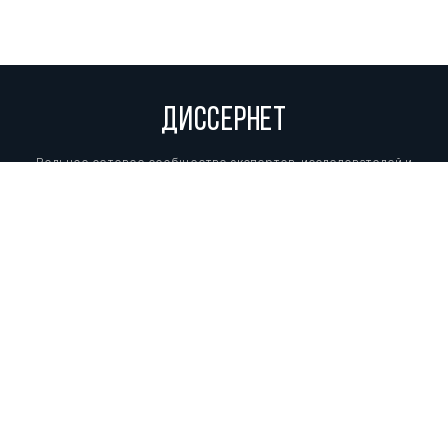
ДИССЕРНЕТ
Вольное сетевое сообщество экспертов, исследователей и
репортеров, посвящающих свой труд разоблачениям мошенников,
фальсификаторов и лжецов. Пишите нам на
info@dissernet.org.
Поддержать проект
МЫ В СОЦСЕТЯХ
© Вольное сетевое сообщество
«Диссернет». 2013—2026