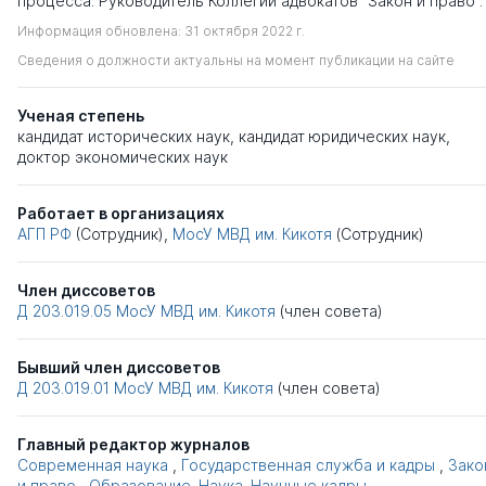
процесса. Руководитель Коллегии адвокатов "Закон и право".
Информация обновлена: 31 октября 2022 г.
Сведения о должности актуальны на момент публикации на сайте
Ученая степень
кандидат исторических наук
,
кандидат юридических наук
,
доктор экономических наук
Работает в организациях
АГП РФ
(Сотрудник),
МосУ МВД им. Кикотя
(Сотрудник)
Член диссоветов
Д 203.019.05
МосУ МВД им. Кикотя
(член совета)
Бывший член диссоветов
Д 203.019.01
МосУ МВД им. Кикотя
(член совета)
Главный редактор журналов
Современная наука
,
Государственная служба и кадры
,
Зако
и право
,
Образование. Наука. Научные кадры