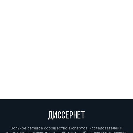
ДИССЕРНЕТ
Вольное сетевое сообщество экспертов, исследователей и
репортеров, посвящающих свой труд разоблачениям мошенников,