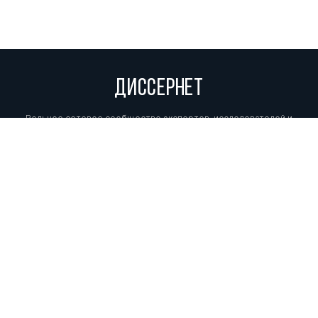
ДИССЕРНЕТ
Вольное сетевое сообщество экспертов, исследователей и
репортеров, посвящающих свой труд разоблачениям мошенников,
фальсификаторов и лжецов. Пишите нам на
info@dissernet.org.
Поддержать проект
МЫ В СОЦСЕТЯХ
© Вольное сетевое сообщество
«Диссернет». 2013—2026