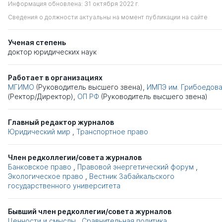
Информация обновлена: 31 октября 2022 г.
Сведения о должности актуальны на момент публикации на сайте
Ученая степень
доктор юридических наук
Работает в организациях
МГИМО
(Руководитель высшего звена),
ИМПЭ им. Грибоедов
(Ректор/Директор),
ОП РФ
(Руководитель высшего звена)
Главный редактор журналов
Юридический мир
,
Транспортное право
Член редколлегии/совета журналов
Банковское право
,
Правовой энергетический форум
,
Экологическое право
,
Вестник Забайкальского
государственного университета
Бывший член редколлегии/совета журналов
Ценности и смыслы
,
Сравнительная политика
,