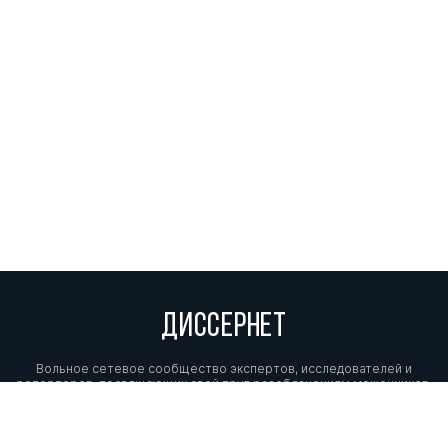
ДИССЕРНЕТ
Вольное сетевое сообщество экспертов, исследователей и
репортеров, посвящающих свой труд разоблачениям мошенников,
фальсификаторов и лжецов. Пишите нам на
info@dissernet.org.