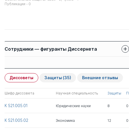
Публикации - 0
Сотрудники — фигуранты Диссернета
Защиты сотрудников
Имя
Степень
свои
чужие
Диссоветы
Защиты
(35)
Внешние отзывы
Красиков Юрий
д.ю.н.
0
11
Алексеевич
Шифр диссовета
Научная специальность
Защиты
П
Всего 1
К 521.005.01
Юридические науки
8
0
К 521.005.02
Экономика
12
0