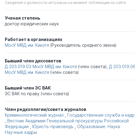
Сведения о должности актуальны на момент публикации на сайте
Ученая степень
доктор юридических наук
Работает в организациях
МосУ МВД им. Кикотя
(Руководитель среднего звена)
Бывший член диссоветов
Д 203.019.03
МосУ МВД им. Кикотя
(член совета),
Д 203.019.0
МосУ МВД им. Кикотя
(член совета)
Бывший член ЭС ВАК
ЭС ВАК по праву (член совета)
Член редколлегии/совета журналов
Криминологический журнал
,
Государственная служба и кад
,
Вестник Академии Генеральной прокуратуры Российской
Федерации
,
Юристъ-правоведъ
,
Образование. Наука.
Научные кадры