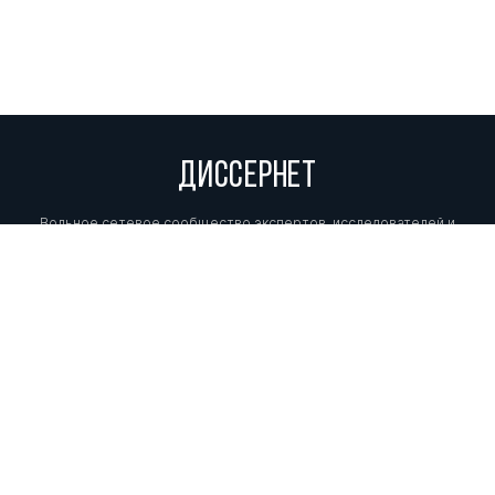
ДИССЕРНЕТ
Вольное сетевое сообщество экспертов, исследователей и
репортеров, посвящающих свой труд разоблачениям мошенников,
фальсификаторов и лжецов. Пишите нам на
info@dissernet.org.
Поддержать проект
МЫ В СОЦСЕТЯХ
© Вольное сетевое сообщество