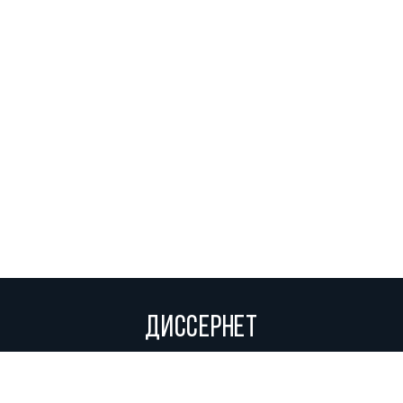
ДИССЕРНЕТ
Вольное сетевое сообщество экспертов, исследователей и
репортеров, посвящающих свой труд разоблачениям мошенников,
фальсификаторов и лжецов. Пишите нам на
info@dissernet.org.