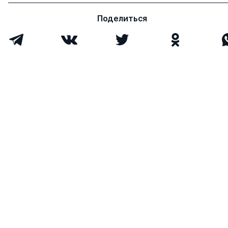
Сергеевич
Поделиться
Оболенская Алена
к.э.н.
1
0
Германовна
Марамыгин Максим
д.э.н.
0
2
Сергеевич
Морозова
к.ю.н.
1
0
Александра
Сергеевна
Шарапова Валентина
д.э.н.
1
5
Михайловна
Нечеухина Надежда
д.э.н.
1
0
Семеновна
Дубровский Валерий
д.э.н.
0
1
Жоресович