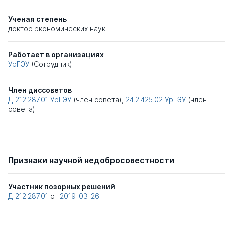
Ученая степень
доктор экономических наук
Работает в организациях
УрГЭУ
(Сотрудник)
Член диссоветов
Д 212.287.01
УрГЭУ
(член совета),
24.2.425.02
УрГЭУ
(член
совета)
Признаки научной недобросовестности
Участник позорных решений
Д 212.287.01
от
2019-03-26