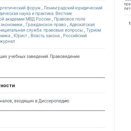
пре
ргетический форум
,
Ленинградский юридический
Авт
ическая наука и практика: Вестник
ой академии МВД России
,
Правовое поле
1
 экономики
,
Гражданское право
,
Адвокатская
ниципальная служба: правовые вопросы
,
Туризм:
омика
,
Юрист
,
Власть закона
,
Российский
 журнал
ших учебных заведений. Правоведение
тности
рналов, входящих в Диссеропедию