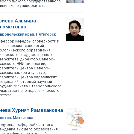
вропольского государственного
ицинского университета
зиева Альмира
гометовна
вропольский край, Пятигорск
фессор кафедры словесности и
агогических технологий
ологического образования
игорского государственного
верситета, директор Северо-
казского НИИ филологии,
оводитель Центра Северо-
казских языков и культур,
оводитель Центра евразийских
ледований, старший научный
рудник Филиала Ставропольского
ударственного педагогического
титута
иева Хурият Рамазановна
естан, Махачкала
едующая кафедрой частного
еждение высшего образования
ститут финансов и права";