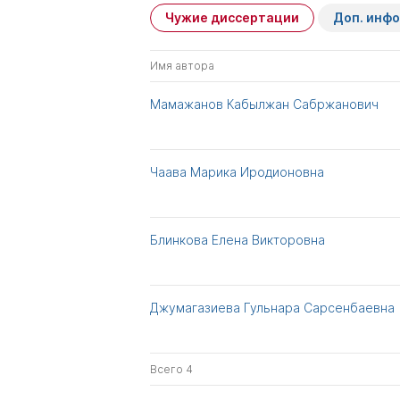
Чужие диссертации
Доп. инф
Имя автора
Мамажанов Кабылжан Сабржанович
Чаава Марика Иродионовна
Блинкова Елена Викторовна
Джумагазиева Гульнара Сарсенбаевна
Всего 4