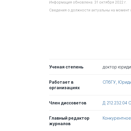
Информация обновлена: 31 октября 2022 г.
Сведения о должности актуальны на момент 
Ученая степень
доктор юриди
Работает в
СПбГУ, Юрид
организациях
Член диссоветов
Д 212.232.04
Главный редактор
Конкурентное
журналов