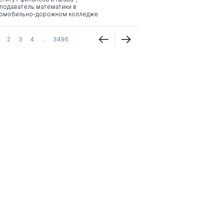
подаватель математики в
омобильно-дорожном колледже
2
3
4
...
3496