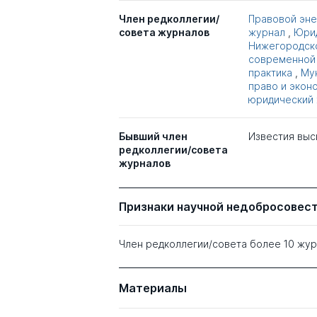
Член редколлегии/
Правовой эне
совета журналов
журнал
,
Юрид
Нижегородск
современной
практика
,
Му
право и экон
юридический
Бывший член
Известия выс
редколлегии/совета
журналов
Признаки научной недобросовес
Член редколлегии/совета более 10 жу
Материалы