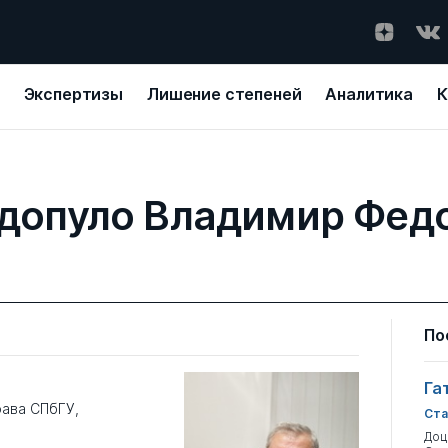
Экспертизы
Лишение степеней
Аналитика
К
допуло Владимир Фед
По
Га
ава СПбГУ,
Ста
Доц