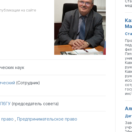
Ста
мед
публикации на сайте
Ка
Ма
Ста
Про
пед
фил
Пят
уни
Кав
рук
ческих наук
Кав
рук
исс
ический
(Сотрудник)
сот
гос
инс
СПбГУ
(председатель совета)
Ал
Даг
 право
,
Предпринимательское право
Зав
учр
"Ин