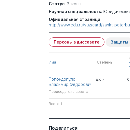
Статус:
Закрыт
Научная специальность:
Юридические
Официальная страница:
http://www.edu.ru/vuz/card/sankt-peterbu
Персоны в диссовете
Защиты
Имя
Степень
Попондопуло
д.ю.н.
0
Владимир Федорович
Председатель совета
Всего 1
Поделиться