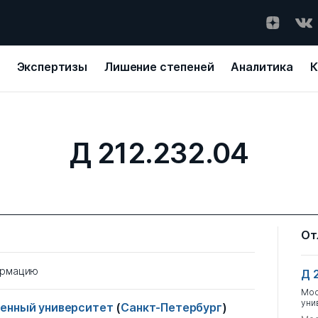
Экспертизы
Лишение степеней
Аналитика
К
Д 212.232.04
От
ормацию
Д 
Мос
уни
венный университет
(
Санкт-Петербург
)