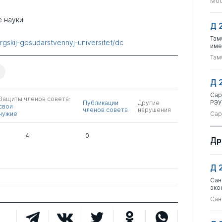
Мос
 науки
Д 
Там
rgskij-gosudarstvennyj-universitet/dc
име
Там
Д 
Сар
Защиты членов совета:
РЭУ
Публикации
Другие
свои
членов совета
нарушения
чужие
Сар
4
0
Др
Д 
Сан
эко
Сан