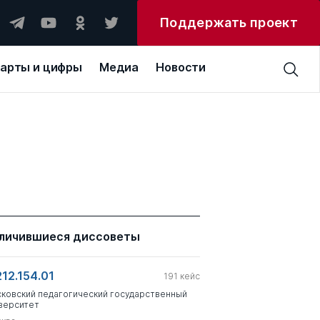
Поддержать проект
арты и цифры
Медиа
Новости
личившиеся диссоветы
212.154.01
191
кейс
ковский педагогический государственный
верситет