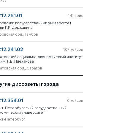
ква
212.261.01
141
кейс
бовский государственный университет
ни Г.Р. Державина
бовская обл., Тамбов
212.241.02
107
кейсов
атовский социально-экономический институт
 им. Г.В. Плеханова
атовская обл., Саратов
угие диссоветы города
212.354.01
0
кейсов
кт-Петербургский государственный
номический университет
кт-Петербург