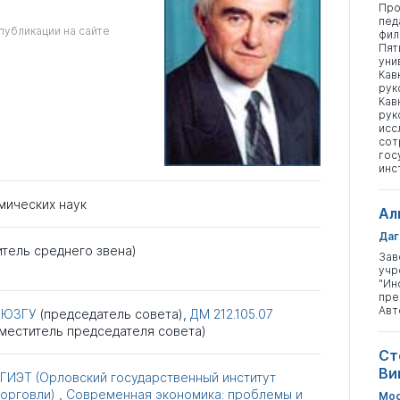
Про
пед
публикации на сайте
фил
Пят
уни
Кав
рук
Кав
рук
исс
сот
гос
инс
мических наук
Ал
Даг
итель среднего звена)
Зав
учр
"Ин
пре
Авт
ЮЗГУ
(председатель совета),
ДМ 212.105.07
аместитель председателя совета)
Ст
Ви
ГИЭТ (Орловский государственный институт
торговли)
,
Современная экономика: проблемы и
Мос