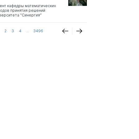
ент кафедры математических
одов принятия решений
верситета "Синергия"
2
3
4
...
3496