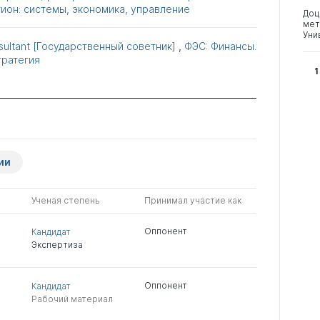
ион: системы, экономика, управление
Доц
мет
Уни
ultant [Государственный советник]
,
ФЭС: Финансы.
тратегия
1
ии
Ученая степень
Принимал участие как
Оппонент
Кандидат
Экспертиза
Оппонент
Кандидат
Рабочий материал