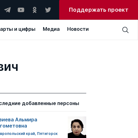
Поддержать проект
арты и цифры
Медиа
Новости
вич
следние добавленные персоны
зиева Альмира
гометовна
вропольский край, Пятигорск