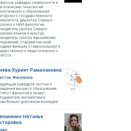
фессор кафедры словесности и
агогических технологий
ологического образования
игорского государственного
верситета, директор Северо-
казского НИИ филологии,
оводитель Центра Северо-
казских языков и культур,
оводитель Центра евразийских
ледований, старший научный
рудник Филиала Ставропольского
ударственного педагогического
титута
иева Хурият Рамазановна
естан, Махачкала
едующая кафедрой частного
еждение высшего образования
ститут финансов и права";
подаватель математики в
омобильно-дорожном колледже
епаненко Наталья
кторовна
ква