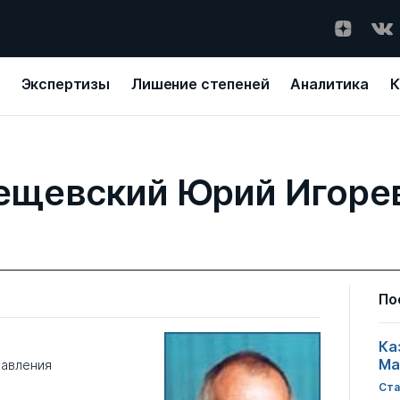
Экспертизы
Лишение степеней
Аналитика
К
ещевский Юрий Игоре
По
Ка
Ма
равления
Ста