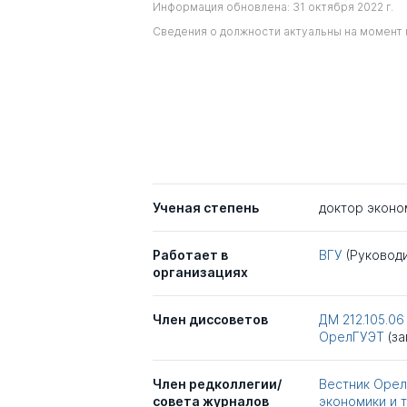
Информация обновлена: 31 октября 2022 г.
Сведения о должности актуальны на момент 
Ученая степень
доктор эконо
Работает в
ВГУ
(Руковод
организациях
Член диссоветов
ДМ 212.105.06
ОрелГУЭТ
(з
Член редколлегии/
Вестник Орел
совета журналов
экономики и 