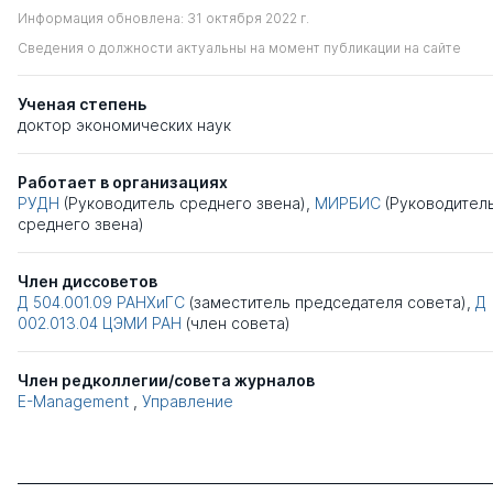
Информация обновлена: 31 октября 2022 г.
Сведения о должности актуальны на момент публикации на сайте
Ученая степень
доктор экономических наук
Работает в организациях
РУДН
(Руководитель среднего звена),
МИРБИС
(Руководител
среднего звена)
Член диссоветов
Д 504.001.09
РАНХиГС
(заместитель председателя совета),
Д
002.013.04
ЦЭМИ РАН
(член совета)
Член редколлегии/совета журналов
E-Management
,
Управление