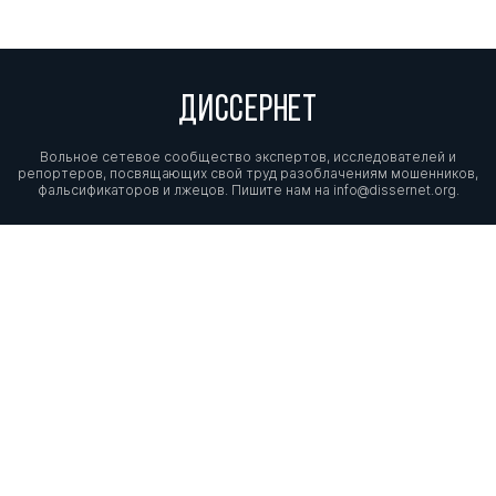
ДИССЕРНЕТ
Вольное сетевое сообщество экспертов, исследователей и
репортеров, посвящающих свой труд разоблачениям мошенников,
фальсификаторов и лжецов. Пишите нам на
info@dissernet.org.
Поддержать проект
МЫ В СОЦСЕТЯХ
© Вольное сетевое сообщество
«Диссернет». 2013—2026