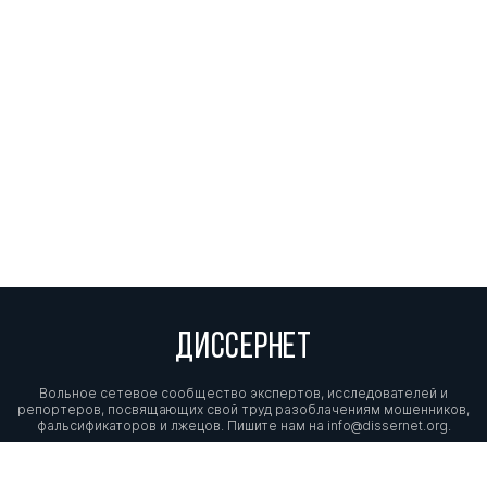
ДИССЕРНЕТ
Вольное сетевое сообщество экспертов, исследователей и
репортеров, посвящающих свой труд разоблачениям мошенников,
фальсификаторов и лжецов. Пишите нам на
info@dissernet.org.
Поддержать проект