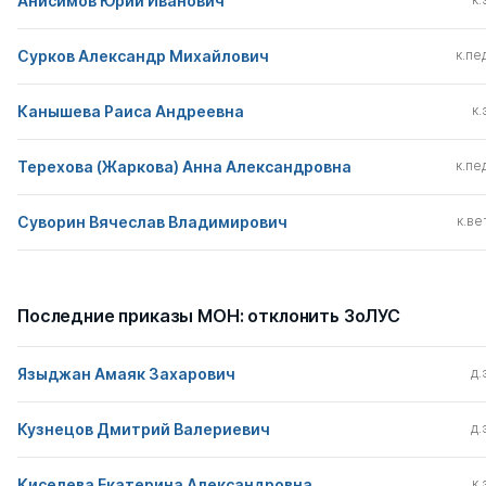
Анисимов Юрий Иванович
Сурков Александр Михайлович
к.пед
Канышева Раиса Андреевна
к.
Терехова (Жаркова) Анна Александровна
к.пед
Суворин Вячеслав Владимирович
к.вет
Последние приказы МОН: отклонить ЗоЛУС
Языджан Амаяк Захарович
д.
Кузнецов Дмитрий Валериевич
д.
Киселева Екатерина Александровна
к.