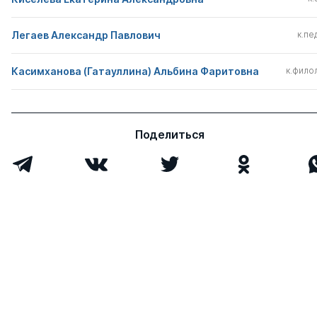
Легаев Александр Павлович
к.пед
Касимханова (Гатауллина) Альбина Фаритовна
к.филол
Поделиться