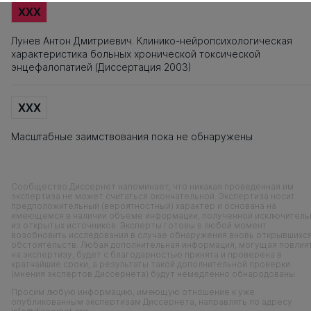
XXX
Лунев Антон Дмитриевич. Клинико-нейропсихологическая
характеристика больных хронической токсической
энцефалопатией (Диссертация 2003)
XXX
Масштабные заимствования пока не обнаружены
Сообщество Диссернет напоминает, что никакая проведенная им
экспертиза не может считаться окончательной. Экспертиза носит
предположительный (вероятностный) характер и основана на
имеющемся в наличии объеме информации, полученной исключитель
из открытых источников. Эксперты готовы в любой момент
возобновить исследования в случае обнаружения вновь открывшихс
обстоятельств. Любая дополнительная информация, могущая повлия
на экспертизу, будет с благодарностью принята и проверена в
кратчайшие сроки, а результаты такой дополнительной проверки
(мнения экспертов Диссернета) будут немедленно обнародованы.
Просим любую информацию, имеющую отношение к уже
опубликованным экспертизам Диссернета, направлять по адресу