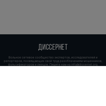
ДИССЕРНЕТ
Вольное сетевое сообщество экспертов, исследователей и
репортеров, посвящающих свой труд разоблачениям мошенников,
фальсификаторов и лжецов. Пишите нам на
info@dissernet.org.
Поддержать проект
МЫ В СОЦСЕТЯХ