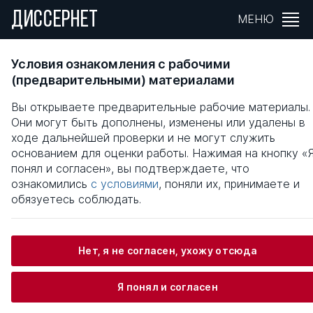
ДИССЕРНЕТ
МЕНЮ
Изменения личности при алкогольной
Условия ознакомления с рабочими
зависимости (клинический и
(предварительными) материалами
нейропсихологический аспекты)
Вы открываете предварительные рабочие материалы.
Они могут быть дополнены, изменены или удалены в
Общая информация
ходе дальнейшей проверки и не могут служить
основанием для оценки работы. Нажимая на кнопку «
понял и согласен», вы подтверждаете, что
Андреева Ирина Викторовна
ознакомились
с условиями
, поняли их, принимаете и
обязуетесь соблюдать.
Информация о защите
Нет, я не согласен, ухожу отсюда
Научный консультант / Научный руководитель
Я понял и согласен
Клименко Татьяна Валентиновна