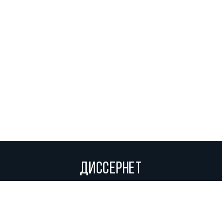
ДИССЕРНЕТ
Вольное сетевое сообщество экспертов, исследователей и
репортеров, посвящающих свой труд разоблачениям мошенников,
фальсификаторов и лжецов. Пишите нам на
info@dissernet.org.