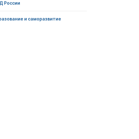
Д России
разование и саморазвитие