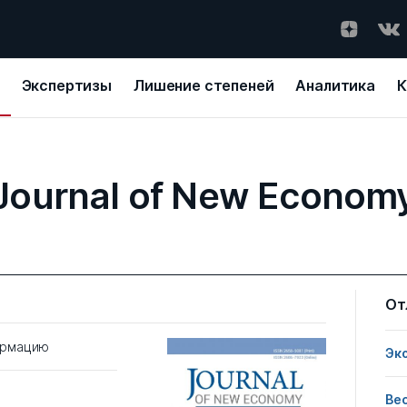
Экспертизы
Лишение степеней
Аналитика
К
Journal of New Econom
От
ормацию
Эк
Ве