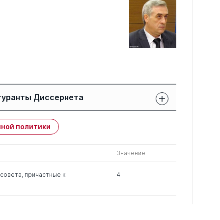
гуранты Диссернета
Защиты членов РК:
Публикации
ной политики
свои
членов РК
чужие
Значение
0
1
1
совета, причастные к
4
0
2
2