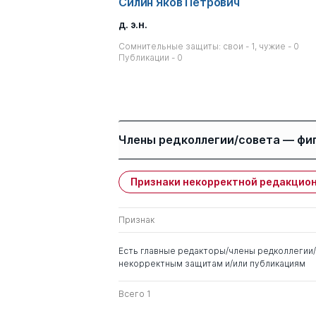
Силин Яков Петрович
д. э.н.
Сомнительные защиты: свои - 1, чужие - 0
Публикации - 0
Члены редколлегии/совета — фи
Признаки некорректной редакцион
Имя
Степень
Признак
Анимица Евгений
д. геогр.н.
Георгиевич
Есть главные редакторы/члены редколлегии/
некорректным защитам и/или публикациям
Марамыгин Максим
д. э.н.
Сергеевич
Всего 1