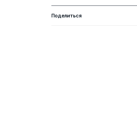
Попов Евгений
д. э.н.
Васильевич
д. физ.-мат.
Поделиться