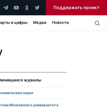
Поддержать проект
арты и цифры
Медиа
Новости
y
личившиеся журналы
ономические науки
стник Московского университета