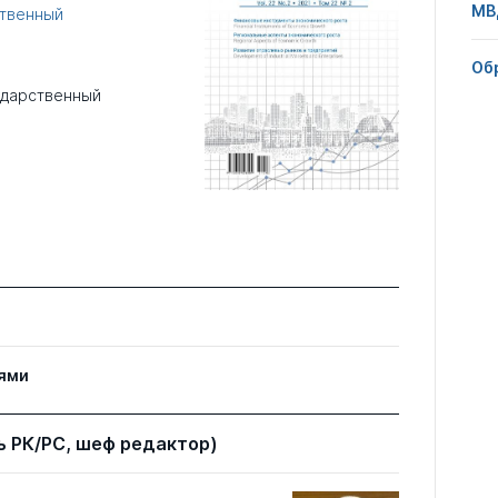
МВ
ственный
Об
ударственный
ями
 РК/РС, шеф редактор)