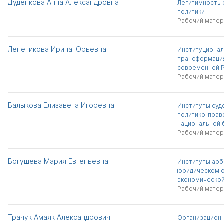
Дуденкова Анна Александровна
Легитимность 
политики
Рабочий матер
Лепетикова Ирина Юрьевна
Институционал
трансформация
современной 
Рабочий матер
Балыкова Елизавета Игоревна
Институты суд
политико-прав
национальной 
Рабочий матер
Богушева Мария Евгеньевна
Институты арб
юридическом 
экономической
Рабочий матер
Трачук Амаяк Александрович
Организацион