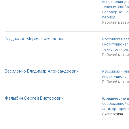
исполнения уг
лишения свобо
несовершеннол
период
Рабочий матер
Богданова Мария Николаевна
Российская эл
институционал
технологии ре
Рабочий матер
Василенко Владимир Александрович
Российский ми
институционал
Рабочий матер
Жалыбин Сергей Викторович
Юридическая и
современной 
антитеррорист
Экспертиза