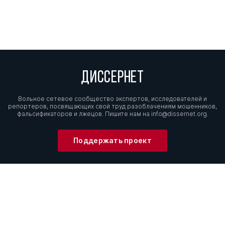
ДИССЕРНЕТ
Вольное сетевое сообщество экспертов, исследователей и
репортеров, посвящающих свой труд разоблачениям мошенников,
фальсификаторов и лжецов. Пишите нам на
info@dissernet.org.
Поддержать проект
МЫ В СОЦСЕТЯХ
© Вольное сетевое сообщество
«Диссернет». 2013—2026