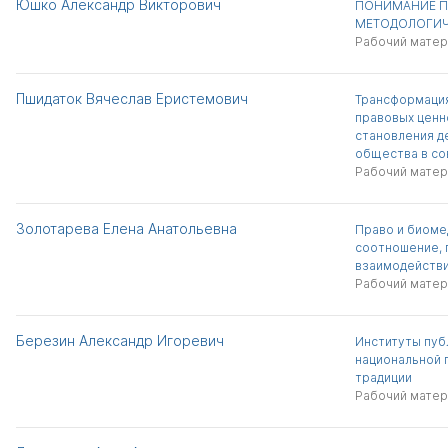
Юшко Александр Викторович
ПОНИМАНИЕ ПР
МЕТОДОЛОГИЧ
Рабочий матер
Пшидаток Вячеслав Еристемович
Трансформация
правовых ценн
становления д
общества в со
Рабочий матер
Золотарева Елена Анатольевна
Право и биоме
соотношение, 
взаимодейств
Рабочий матер
Березин Александр Игоревич
Институты пуб
национальной 
традиции
Рабочий матер