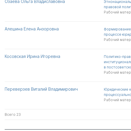
Озаева Ольга Владиславовна
Этнонациональ
правовой поли
Рабочий матер
Алешина Елена Анзоровна
Формирование 
процессе юрид
Рабочий матер
Косовская Ирина Игоревна
Политико-пра
институционал
в постсоветск
Рабочий матер
Переверзев Виталий Владимирович
Юридические к
процессуальн
Рабочий матер
Всего 23