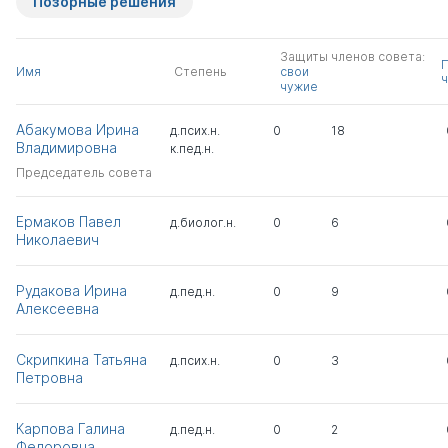
Позорные решения
Защиты членов совета:
Имя
Степень
свои
ч
чужие
Абакумова Ирина
д.псих.н.
0
18
Владимировна
к.пед.н.
Председатель совета
Ермаков Павел
д.биолог.н.
0
6
Николаевич
Рудакова Ирина
д.пед.н.
0
9
Алексеевна
Скрипкина Татьяна
д.псих.н.
0
3
Петровна
Карпова Галина
д.пед.н.
0
2
Федоровна