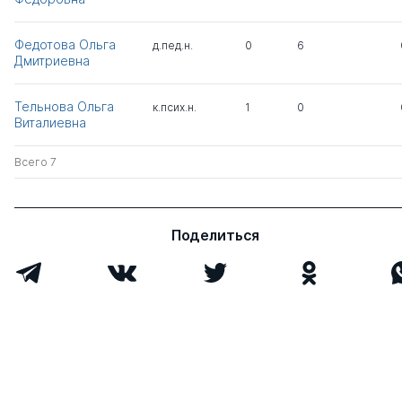
Федотова Ольга
д.пед.н.
0
6
Дмитриевна
Тельнова Ольга
к.псих.н.
1
0
Виталиевна
Всего 7
Поделиться