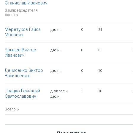
Станислав Иванович
Зампредседателя
совета
Меретуков Гайса
д.ю.н.
0
21
Мосович
Брылев Виктор
д.ю.н.
0
8
Иванович
Денисенко Виктор
д.ю.н.
0
10
Васильевич
Працко Геннадий
д.филос.н.
1
10
Святославович
д.ю.н.
Всего 5