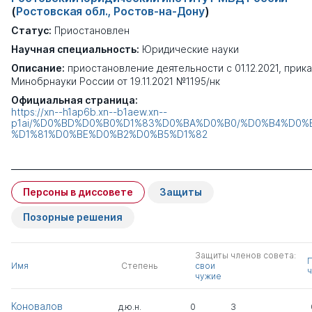
(
Ростовская обл., Ростов-на-Дону
)
Статус:
Приостановлен
Научная специальность:
Юридические науки
Описание:
приостановление деятельности с 01.12.2021, прика
Минобрнауки России от 19.11.2021 №1195/нк
Официальная страница:
https://xn--h1ap6b.xn--b1aew.xn--
p1ai/%D0%BD%D0%B0%D1%83%D0%BA%D0%B0/%D0%B4%D0
%D1%81%D0%BE%D0%B2%D0%B5%D1%82
Персоны в диссовете
Защиты
Позорные решения
Защиты членов совета:
Имя
Степень
свои
ч
чужие
Коновалов
д.ю.н.
0
3