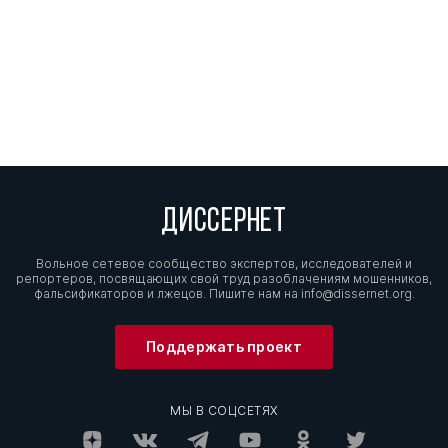
ДИССЕРНЕТ
Вольное сетевое сообщество экспертов, исследователей и
репортеров, посвящающих свой труд разоблачениям мошенников,
фальсификаторов и лжецов. Пишите нам на
info@dissernet.org.
Поддержать проект
МЫ В СОЦСЕТЯХ