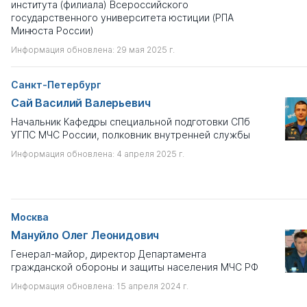
института (филиала) Всероссийского
Если вы хотите посмотреть полный список персон
Коллекция
государственного университета юстиции (РПА
Диссернета, отключите в поисковых фильтрах чек-бокс
Минюста России)
"только с профайлом".
Дым без огня: защиты в С...
Информация обновлена: 29 мая 2025 г.
Лишен степени
Санкт-Петербург
Не важно
Сай Василий Валерьевич
Начальник Кафедры специальной подготовки СПб
Наличие собственных диссертаций
?
УГПС МЧС России, полковник внутренней службы
Не важно
Информация обновлена: 4 апреля 2025 г.
Принимал участие в чужих работах
?
Не важно
Москва
Автор некорректных публикаций
Мануйло Олег Леонидович
Выберите
Генерал-майор, директор Департамента
гражданской обороны и защиты населения МЧС РФ
Имеются лжекниги
?
Информация обновлена: 15 апреля 2024 г.
Не важно