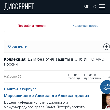
ДИССЕРНЕТ
Фильтры
МЕНЮ
Страна
Профайлы персон
Коллекции персон
Выберите страну
Регион
?
О разделе
Выберите или введите
Город или населенный пункт
?
Перед вами список фигурантов Диссернета. О принципах
Коллекция:
Дым без огня: защиты в СПб УГПС МЧС
включения персон в диссернетовскую базу мы написали в
России
Выберите или введите
разделе
О проекте
.
Полная
По дате
Для получения более подробной информации о персонах
Фамилия персоны
Найдено 52
таблица
публикации
нажмите на кнопку "Полная таблица" прямо под этим
текстом. Там есть дополнительные данные и сортировка
Санкт-Петербург
по параметрам.
Мирошниченко Александр Александрович
Научная специальность
?
По умолчанию в разделе показаны
только фигуранты с
профайлами.
Информация об этих персонах найдена в
Доцент кафедры конституционного и
Выберите
открытых источниках.
международного права Санкт-Петербургского