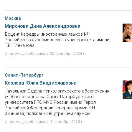
Имеются признаки научной недобросовестности
Москва
Выберите
Миронова Дина Александровна
Доцент Кафедры иностранных языков №1
Только с профайлом
Российского экономического университета имени
Г.В. Плеханова
Показать результаты
Информация обновлена: 29 сентября 2023 г.
Сбросить
Санкт-Петербург
Козлова Юлия Владиславовна
Начальник Отдела психологического обеспечения
учебного процесса Санкт-Петербургского
университета ГПС МЧС России имени Героя
Российской Федерации генерала армии Е.Н.
Зиничева, полковник внутренней службы
Информация обновлена: 4 сентября 2023 г.